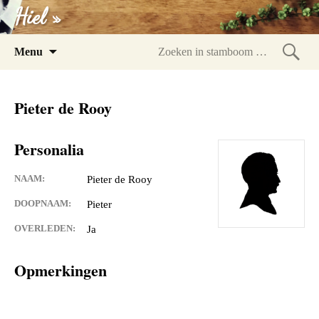
Hiel »
Spring
Menu
naar
Zoeke
inhoud
in
Pieter de Rooy
stam
Personalia
NAAM:
Pieter de Rooy
DOOPNAAM:
Pieter
OVERLEDEN:
Ja
Opmerkingen