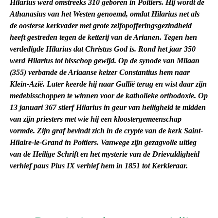
Hilarius werd omstreeks 310 geboren in Poitiers. Hij wordt de
Athanasius van het Westen genoemd, omdat Hilarius net als
de oosterse kerkvader met grote zelfopofferingsgezindheid
heeft gestreden tegen de ketterij van de Arianen. Tegen hen
verdedigde Hilarius dat Christus God is. Rond het jaar 350
werd Hilarius tot bisschop gewijd. Op de synode van Milaan
(355) verbande de Ariaanse keizer Constantius hem naar
Klein-Azië. Later keerde hij naar Gallië terug en wist daar zijn
medebisschoppen te winnen voor de katholieke orthodoxie. Op
13 januari 367 stierf Hilarius in geur van heiligheid te midden
van zijn priesters met wie hij een kloostergemeenschap
vormde. Zijn graf bevindt zich in de crypte van de kerk Saint-
Hilaire-le-Grand in Poitiers. Vanwege zijn gezagvolle uitleg
van de Heilige Schrift en het mysterie van de Drievuldigheid
verhief paus Pius IX verhief hem in 1851 tot Kerkleraar.