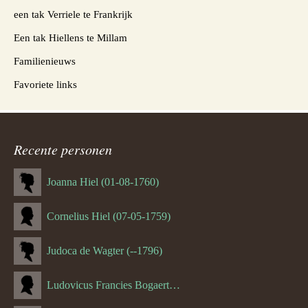
een tak Verriele te Frankrijk
Een tak Hiellens te Millam
Familienieuws
Favoriete links
Recente personen
Joanna Hiel (01-08-1760)
Cornelius Hiel (07-05-1759)
Judoca de Wagter (--1796)
Ludovicus Francies Bogaert (--1825)