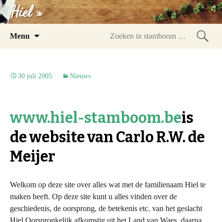
Hiel »
Spring
Menu
naar
Zoeke
inhoud
in
stam
30 juli 2005
Nieuws
www.hiel-stamboom.be
is
de website van Carlo R.W. de
Meijer
Welkom op deze site over alles wat met de familienaam Hiel te
maken heeft. Op deze site kunt u alles vinden over de
geschiedenis, de oorsprong, de betekenis etc. van het geslacht
Hiel.Oorspronkelijk afkomstig uit het Land van Waes, daarna