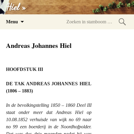
Hiel »
Spring
Menu
naar
Zoeke
inhoud
in
Andreas Johannes Hiel
stam
HOOFDSTUK III
DE TAK ANDREAS JOHANNES HIEL
(1806 – 1883)
In de bevolkingstelling 1850 – 1860 Deel III
staat onder meer dat Andreas Hiel op
10.08.1852 verhuisde van wijk no 69 naar
no 99 een boerderij in de Noordhofpolder.
Dat was dus drie maanden nadat hij was