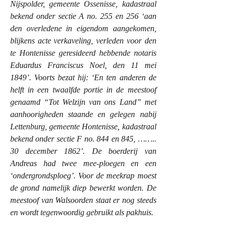
Nijspolder, gemeente Ossenisse, kadastraal
bekend onder sectie A no. 255 en 256 ‘aan
den overledene in eigendom aangekomen,
blijkens acte verkaveling, verleden voor den
te Hontenisse geresideerd hebbende notaris
Eduardus Franciscus Noel, den 11 mei
1849’. Voorts bezat hij: ‘En ten anderen de
helft in een twaalfde portie in de meestoof
genaamd “Tot Welzijn van ons Land” met
aanhoorigheden staande en gelegen nabij
Lettenburg, gemeente Hontenisse, kadastraal
bekend onder sectie F no. 844 en 845, ……..
30 december 1862’. De boerderij van
Andreas had twee mee-ploegen en een
‘ondergrondsploeg’. Voor de meekrap moest
de grond namelijk diep bewerkt worden. De
meestoof van Walsoorden staat er nog steeds
en wordt tegenwoordig gebruikt als pakhuis.