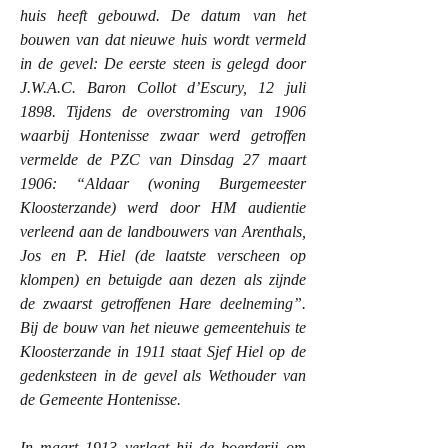
huis heeft gebouwd. De datum van het
bouwen van dat nieuwe huis wordt vermeld
in de gevel: De eerste steen is gelegd door
J.W.A.C. Baron Collot d’Escury, 12 juli
1898. Tijdens de overstroming van 1906
waarbij Hontenisse zwaar werd getroffen
vermelde de PZC van Dinsdag 27 maart
1906: “Aldaar (woning Burgemeester
Kloosterzande) werd door HM audientie
verleend aan de landbouwers van Arenthals,
Jos en P. Hiel (de laatste verscheen op
klompen) en betuigde aan dezen als zijnde
de zwaarst getroffenen Hare deelneming”.
Bij de bouw van het nieuwe gemeentehuis te
Kloosterzande in 1911 staat Sjef Hiel op de
gedenksteen in de gevel als Wethouder van
de Gemeente Hontenisse.
In maart 1913 verlaat hij de boerderij om