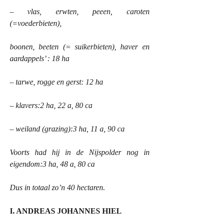
– vlas, erwten, peeen, caroten
(=voederbieten),
boonen, beeten (= suikerbieten), haver en
aardappels’ :
18 ha
– tarwe, rogge en gerst:
12 ha
– klavers:
2 ha
,
22 a
, 80 ca
– weiland (grazing):
3 ha
,
11 a
, 90 ca
Voorts had hij in de Nijspolder nog in
eigendom:
3 ha
,
48 a
, 80 ca
Dus in totaal zo’n 40 hectaren.
I. ANDREAS JOHANNES HIEL