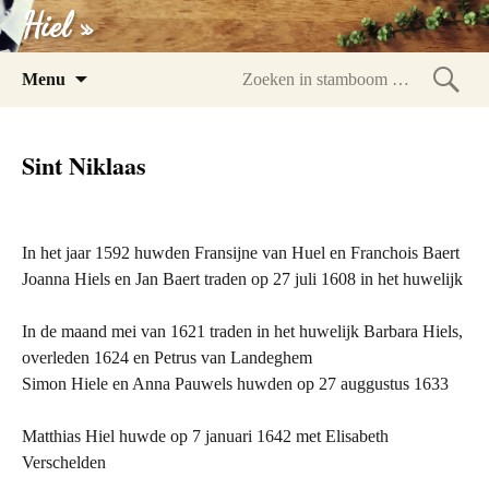
Hiel »
Spring
Menu
naar
Zoeke
inhoud
in
Sint Niklaas
stam
In het jaar 1592 huwden Fransijne van Huel en Franchois Baert
Joanna Hiels en Jan Baert traden op 27 juli 1608 in het huwelijk
In de maand mei van 1621 traden in het huwelijk Barbara Hiels,
overleden 1624 en Petrus van Landeghem
Simon Hiele en Anna Pauwels huwden op 27 auggustus 1633
Matthias Hiel huwde op 7 januari 1642 met Elisabeth
Verschelden