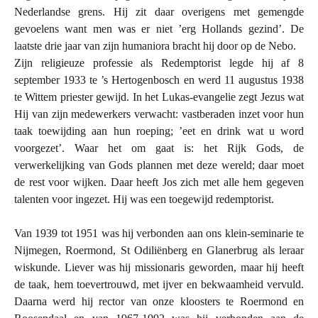
Nederlandse grens. Hij zit daar overigens met gemengde
gevoelens want men was er niet ’erg Hollands gezind’. De
laatste drie jaar van zijn humaniora bracht hij door op de Nebo.
Zijn religieuze professie als Redemptorist legde hij af 8
september 1933 te ’s Hertogenbosch en werd 11 augustus 1938
te Wittem priester gewijd.
In het Lukas-evangelie zegt Jezus wat
Hij van zijn medewerkers verwacht: vastberaden inzet voor hun
taak toewijding aan hun roeping; ’eet en drink wat u word
voorgezet’. Waar het om gaat is: het Rijk Gods, de
verwerkelijking van Gods plannen met deze wereld; daar moet
de rest voor wijken. Daar heeft Jos zich met alle hem gegeven
talenten voor ingezet. Hij was een toegewijd redemptorist.
Van 1939 tot 1951 was hij verbonden aan ons klein-seminarie te
Nijmegen, Roermond, St Odiliënberg en Glanerbrug als leraar
wiskunde. Liever was hij missionaris geworden, maar hij heeft
de taak, hem toevertrouwd, met ijver en bekwaamheid vervuld.
Daarna werd hij rector van onze kloosters te Roermond en