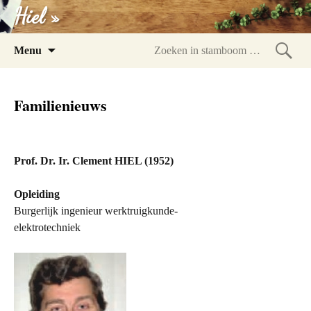
Hiel »
Spring
Menu
naar
Zoeke
inhoud
in
Familienieuws
stam
Prof. Dr. Ir. Clement HIEL (1952)
Opleiding
Burgerlijk ingenieur werktruigkunde-
elektrotechniek