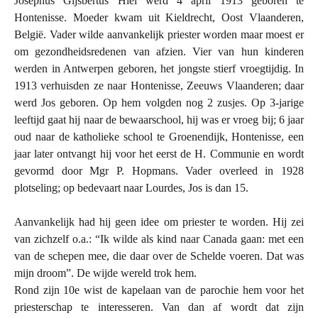
Josephus Gijsbertus Hiel werd 4 april 1913 geboren te
Hontenisse. Moeder kwam uit Kieldrecht, Oost Vlaanderen,
België. Vader wilde aanvankelijk priester worden maar moest er
om gezondheidsredenen van afzien. Vier van hun kinderen
werden in Antwerpen geboren, het jongste stierf vroegtijdig. In
1913 verhuisden ze naar Hontenisse, Zeeuws Vlaanderen; daar
werd Jos geboren. Op hem volgden nog 2 zusjes. Op 3-jarige
leeftijd gaat hij naar de bewaarschool, hij was er vroeg bij; 6 jaar
oud naar de katholieke school te Groenendijk, Hontenisse, een
jaar later ontvangt hij voor het eerst de H. Communie en wordt
gevormd door Mgr P. Hopmans. Vader overleed in 1928
plotseling; op bedevaart naar Lourdes, Jos is dan 15.
Aanvankelijk had hij geen idee om priester te worden. Hij zei
van zichzelf o.a.: “Ik wilde als kind naar Canada gaan: met een
van de schepen mee, die daar over de Schelde voeren. Dat was
mijn droom”. De wijde wereld trok hem.
Rond zijn 10e wist de kapelaan van de parochie hem voor het
priesterschap te interesseren. Van dan af wordt dat zijn