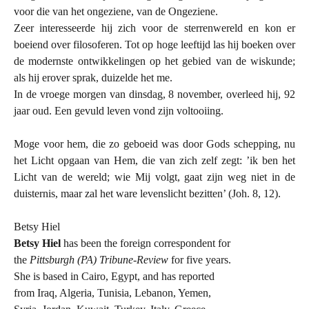
voor die van het ongeziene, van de Ongeziene.
Zeer interesseerde hij zich voor de sterrenwereld en kon er
boeiend over filosoferen. Tot op hoge leeftijd las hij boeken over
de modernste ontwikkelingen op het gebied van de wiskunde;
als hij erover sprak, duizelde het me.
In de vroege morgen van dinsdag, 8 november, overleed hij, 92
jaar oud. Een gevuld leven vond zijn voltooiing.
Moge voor hem, die zo geboeid was door Gods schepping, nu
het Licht opgaan van Hem, die van zich zelf zegt: ’ik ben het
Licht van de wereld; wie Mij volgt, gaat zijn weg niet in de
duisternis, maar zal het ware levenslicht bezitten’ (Joh. 8, 12).
Betsy Hiel
Betsy Hiel
has been the foreign correspondent for
the
Pittsburgh (PA) Tribune-Review
for five years.
She is based in
Cairo
,
Egypt
, and has reported
from
Iraq
,
Algeria
,
Tunisia
,
Lebanon
,
Yemen
,