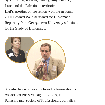
Syria
,
Jordan
,
Kuwait
,
Turkey
,
Italy
,
Greece
,
Israel
and the Palestinian territories.
Hiel’s
reporting on the region won the national
2000 Edward Weintal Award for Diplomatic
Reporting from
Georgetown
University
’s Institute
for the Study of Diplomacy.
She also has won awards from the Pennsylvania
Associated Press Managing Editors, the
Pennsylvania Society of Professional Journalists,