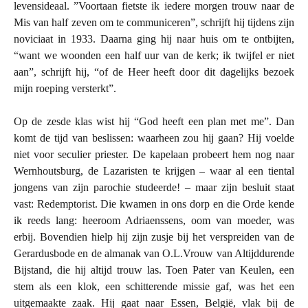
levensideaal. ”Voortaan fietste ik iedere morgen trouw naar de
Mis van half zeven om te communiceren”, schrijft hij tijdens zijn
noviciaat in 1933. Daarna ging hij naar huis om te ontbijten,
“want we woonden een half uur van de kerk; ik twijfel er niet
aan”, schrijft hij, “of de Heer heeft door dit dagelijks bezoek
mijn roeping versterkt”.
Op de zesde klas wist hij “God heeft een plan met me”. Dan
komt de tijd van beslissen: waarheen zou hij gaan? Hij voelde
niet voor seculier priester. De kapelaan probeert hem nog naar
Wernhoutsburg, de Lazaristen te krijgen – waar al een tiental
jongens van zijn parochie studeerde! – maar zijn besluit staat
vast: Redemptorist. Die kwamen in ons dorp en die Orde kende
ik reeds lang: heeroom Adriaenssens, oom van moeder, was
erbij. Bovendien hielp hij zijn zusje bij het verspreiden van de
Gerardusbode en de almanak van O.L.Vrouw van Altijddurende
Bijstand, die hij altijd trouw las. Toen Pater van Keulen, een
stem als een klok, een schitterende missie gaf, was het een
uitgemaakte zaak. Hij gaat naar Essen, België, vlak bij de