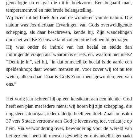
genealogie na en gaf die uit in boekvorm. Een begaafd man,
temperamentvol en met brede belangstelling.
Wij lazen uit het boek Job van de wonderen van de natuur. Die
natuur was Jos dierbaar. Ervaringen van Gods overweldigende
schepping, als daar beschreven, kende hij. Zijn wandelingen
door het weidse Zeeuwse land zullen ertoe hebben bijgedragen.
Hij was onder de indruk van het heelal en stelde dan
indringende vragen als: waarom is er iets, en, waarom niet niets?
“Denk je in”, zei hij, “in dat onmetelijke heelal is de aarde een
speldenknop; daar wonen mensen en, voor zover wij tot nu toe
weten, alleen daar. Daar is Gods Zoon mens geworden, een van
ons.“
Het vorig jaar schreef hij op een kerstkaart aan een nichtje: God
heeft een plan met iedere mens; wij horen bij zijn schepping, die
nog steeds doorgaat, ieder radertje heeft een doel. Zoals in psalm
37 vers 5 staat: vertrouw aan God je levensweg toe, verlaat je op
hem. Via verwondering over, bewondering voor de wereld van
het geziene, heeft hij mensen gevoelig en ontvankelijk gemaakt