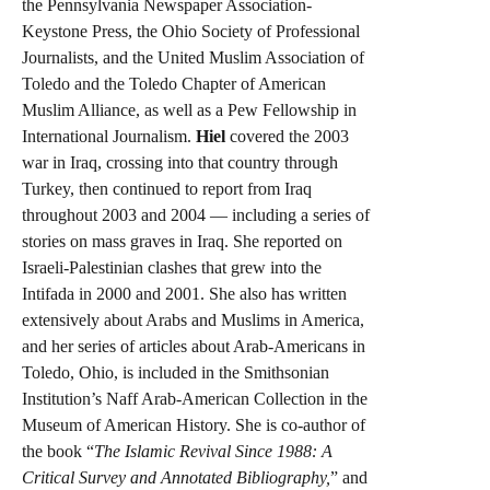
the Pennsylvania Newspaper Association-
Keystone Press, the Ohio Society of Professional
Journalists, and the United Muslim Association of
Toledo and the Toledo Chapter of American
Muslim Alliance, as well as a Pew Fellowship in
International Journalism.
Hiel
covered the 2003
war in
Iraq
, crossing into that country through
Turkey
, then continued to report from
Iraq
throughout 2003 and 2004 — including a series of
stories on mass graves in
Iraq
. She reported on
Israeli-Palestinian clashes that grew into the
Intifada in 2000 and 2001. She also has written
extensively about Arabs and Muslims in
America
,
and her series of articles about Arab-Americans in
Toledo
,
Ohio
, is included in the Smithsonian
Institution’s Naff Arab-American Collection in the
Museum
of
American History
. She is co-author of
the book “
The Islamic Revival Since 1988: A
Critical Survey and Annotated Bibliography,
” and