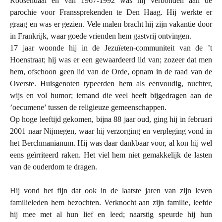
Roosendaal en van 1967-1992 was hij verbonden aan de
parochie voor Franssprekenden te Den Haag. Hij werkte er
graag en was er gezien. Vele malen bracht hij zijn vakantie door
in Frankrijk, waar goede vrienden hem gastvrij ontvingen.
17 jaar woonde hij in de Jezuïeten-communiteit van de ’t
Hoenstraat; hij was er een gewaardeerd lid van; zozeer dat men
hem, ofschoon geen lid van de Orde, opnam in de raad van de
Overste. Huisgenoten typeerden hem als eenvoudig, nuchter,
wijs en vol humor; iemand die veel heeft bijgedragen aan de
’oecumene’ tussen de religieuze gemeenschappen.
Op hoge leeftijd gekomen, bijna 88 jaar oud, ging hij in februari
2001 naar Nijmegen, waar hij verzorging en verpleging vond in
het Berchmanianum. Hij was daar dankbaar voor, al kon hij wel
eens geïrriteerd raken. Het viel hem niet gemakkelijk de lasten
van de ouderdom te dragen.
Hij vond het fijn dat ook in de laatste jaren van zijn leven
familieleden hem bezochten. Verknocht aan zijn familie, leefde
hij mee met al hun lief en leed; naarstig speurde hij hun