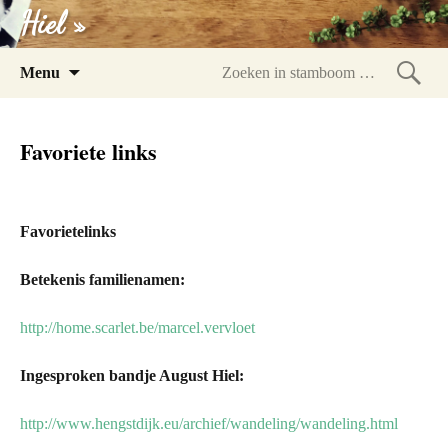
Hiel »
Spring
Menu
naar
Zoeke
inhoud
in
Favoriete links
stam
Favorietelinks
Betekenis familienamen:
http://home.scarlet.be/marcel.vervloet
Ingesproken bandje August Hiel:
http://www.hengstdijk.eu/archief/wandeling/wandeling.html