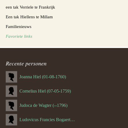
een tak Verriele te Frankrijk
Een tak Hiellens te Millam
Familienieuws
Favoriete links
Recente personen
Joanna Hiel (01-08-1760)
Cornelius Hiel (07-05-1759)
Judoca de Wagter (--1796)
Ludovicus Francies Bogaert (--1825)