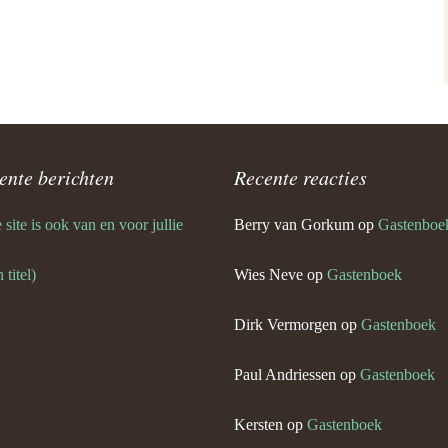
ente berichten
Recente reacties
site is ook van en voor jullie
Berry van Gorkum
op
Gastenboe
 titel)
Wies Neve
op
Gastenboek
Dirk Vermorgen
op
Gastenboek
Paul Andriessen
op
Gastenboek
Kersten
op
Gastenboek