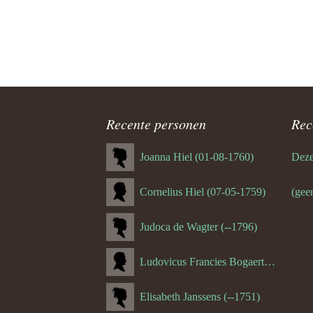
Recente personen
Rec
Joanna Hiel (01-08-1760)
Deze 
Cornelius Hiel (07-05-1759)
(geen
Judoca de Wagter (--1796)
Ludovicus Francies Bogaert (--1825)
Elisabeth Janssens (--1751)