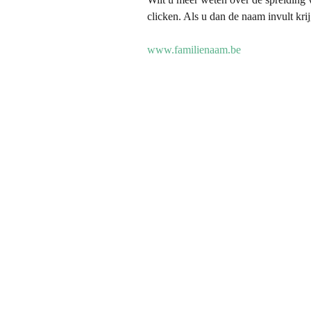
Hiel in L
clicken. Als u dan de naam invult kri
Hiel in W
www.familienaam.be
Hiel Slap
Hofstede
Klein Bra
Land van
Land va
Oorspro
Personal