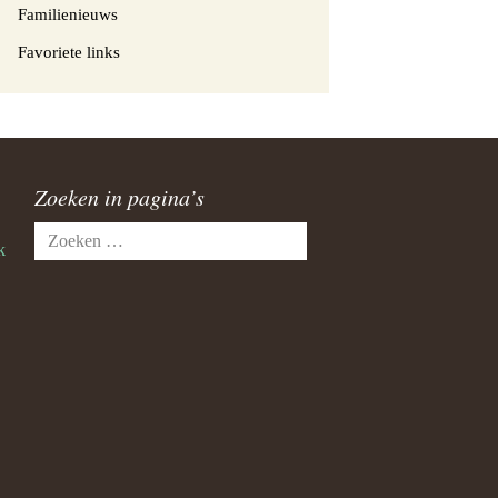
Familienieuws
Favoriete links
Zoeken in pagina’s
Zoeken
k
naar: