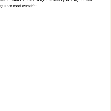
and van Hontenisse
jgt u een mooi overzicht.
alschbronn
er
 Spitsbroeck
bant
 Hulst
n Waes
ng
ia