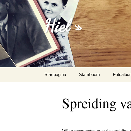
Hiel »
Spring
Startpagina
Stamboom
Fotoalbu
naar
inhoud
Emanuel 
Spreiding v
Fotoalbu
Het Spaa
Wilt u meer weten over de spreiding 