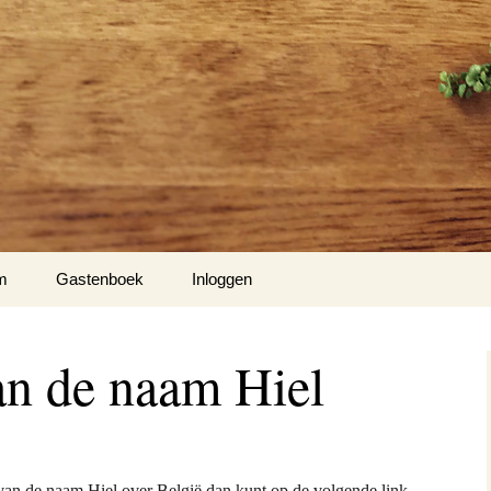
m
Gastenboek
Inloggen
Hiel
an de naam Hiel
m 1
nse Hof te Mespelare
van de naam Hiel over België dan kunt op de volgende link