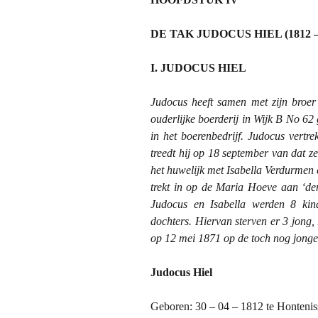
Hiel in L
DE TAK JUDOCUS HIEL (1812 –
Hiel in W
I. JUDOCUS HIEL
Hiel Slap
Judocus heeft samen met zijn broer 
Hofstede
ouderlijke boerderij in Wijk B No 6
in het boerenbedrijf. Judocus vertr
Klein Bra
treedt hij op 18 september van dat zel
het huwelijk met Isabella Verdurmen 
Land van
trekt in op de Maria Hoeve aan ‘den
Judocus en Isabella werden 8 ki
Land va
dochters. Hiervan sterven er 3 jong, 
op 12 mei 1871 op de toch nog jonge l
Oorspro
Judocus Hiel
Personal
Geboren: 30 – 04 – 1812 te Hontenis