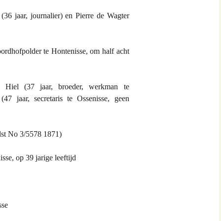
nds
36 jaar, journalier) en Pierre de Wagter
ster
rdhofpolder te Hontenisse, om half acht
 Hiel
 Hiel (37 jaar, broeder, werkman te
47 jaar, secretaris te Ossenisse, geen
apens
e St. Omer
lst No 3/5578 1871)
taille
se, op 39 jarige leeftijd
sse