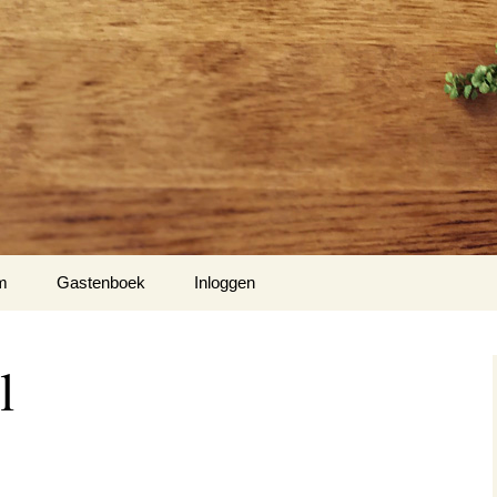
m
Gastenboek
Inloggen
Hiel
l
m 1
nse Hof te Mespelare