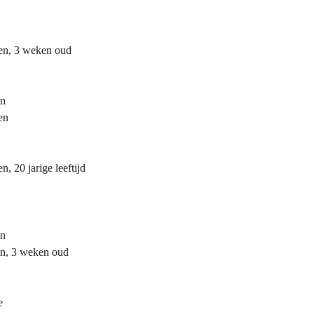
zen, 3 weken oud
en
en
, 20 jarige leeftijd
en
en, 3 weken oud
e