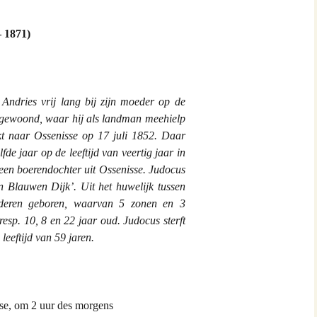
and van Hontenisse
 1871)
alschbronn
er
Andries vrij lang bij zijn moeder op de
 Spitsbroeck
2 gewoond, waar hij als landman meehielp
ekt naar Ossenisse op 17 juli 1852. Daar
bant
fde jaar op de leeftijd van veertig jaar in
een boerendochter uit Ossenisse. Judocus
 Hulst
 Blauwen Dijk’. Uit het huwelijk tussen
nderen geboren, waarvan 5 zonen en 3
n Waes
resp. 10, 8 en 22 jaar oud. Judocus sterft
eeftijd van 59 jaren.
ng
ia
se, om 2 uur des morgens