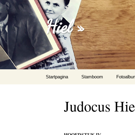
Hiel »
Spring
Startpagina
Stamboom
Fotoalbu
naar
inhoud
Emanuel 
Judocus Hie
Fotoalbu
Het Spaa
HOOFDSTUK IV