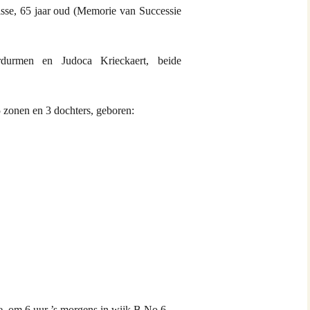
sse, 65 jaar oud (Memorie van Successie
durmen en Judoca Krieckaert, beide
5 zonen en 3 dochters, geboren:
e, om 6 uur ’s morgens in wijk B No 6.