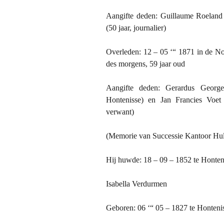
Sint Ama
Aangifte deden: Guillaume Roeland (
(50 jaar, journalier)
Waasmun
Overleden: 12 – 05 ‘“
1871 in
de Noo
Dirk Hiel
des morgens, 59 jaar oud
Alexander
Aangifte deden: Gerardus George
Hontenisse) en Jan Francies Voet (
Familiew
verwant)
Tak Hiell
(Memorie van Successie Kantoor Hu
Willem Ba
Hij huwde: 18 – 09 – 1852 te Hontenis
Isabella Verdurmen
Geboren: 06 ‘“ 05 – 1827 te Honteni