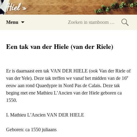
Hiel »
Spring
Menu
naar
Zoeke
inhoud
in
Een tak van der Hiele (van der Riele)
stam
Er is daarnaast een tak VAN
DER
HIELE (ook Van der Riele of
e
van der Yele). Deze tak treffen we vanaf het midden van de 16
eeuw aan rond Quaedypre in Nord Pas de Calais. Deze tak
beging met ene Mathieu L’Ancien van der Hiele geboren ca
1550.
I. Mathieu L’Ancien VAN
DER
HIELE
Geboren: ca 1550 juliaans