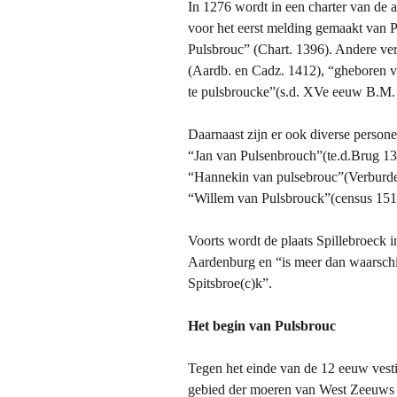
In 1276 wordt in een charter van de 
Sint Ama
voor het eerst melding gemaakt van P
Pulsbrouc” (Chart. 1396). Andere ve
Waasmun
(Aardb. en Cadz. 1412), “gheboren va
te pulsbroucke”(s.d. XVe eeuw B.M.
Dirk Hiel
Daarnaast zijn er ook diverse person
Alexander
“Jan van Pulsenbrouch”(te.d.Brug 1
“Hannekin van pulsebrouc”(Verburde
Familiew
“Willem van Pulsbrouck”(census 151
Tak Hiell
Voorts wordt de plaats Spillebroeck 
Aardenburg en “is meer dan waarschijnl
Willem Ba
Spitsbroe(c)k”.
Het begin van Pulsbrouc
Tegen het einde van de 12 eeuw vesti
gebied der moeren van West Zeeuws 