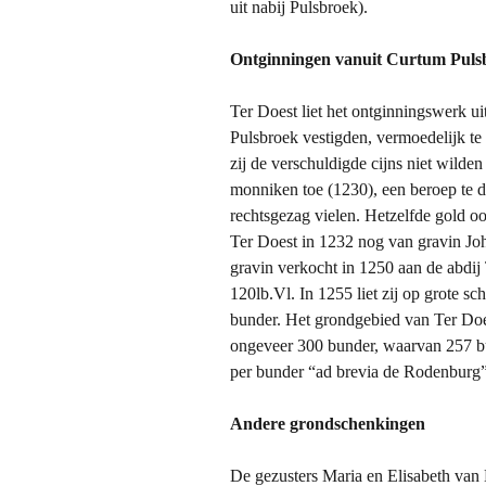
uit nabij Pulsbroek).
Ontginningen vanuit Curtum Puls
Ter Doest liet het ontginningswerk u
Pulsbroek vestigden, vermoedelijk te 
zij de verschuldigde cijns niet wilde
monniken toe (1230), een beroep te do
rechtsgezag vielen. Hetzelfde gold o
Ter Doest in 1232 nog van gravin Jo
gravin verkocht in 1250 aan de abdij
120lb.Vl. In 1255 liet zij op grote s
bunder. Het grondgebied van Ter Does
ongeveer 300 bunder, waarvan 257 bun
per bunder “ad brevia de Rodenburg”
Andere grondschenkingen
De gezusters Maria en Elisabeth van 