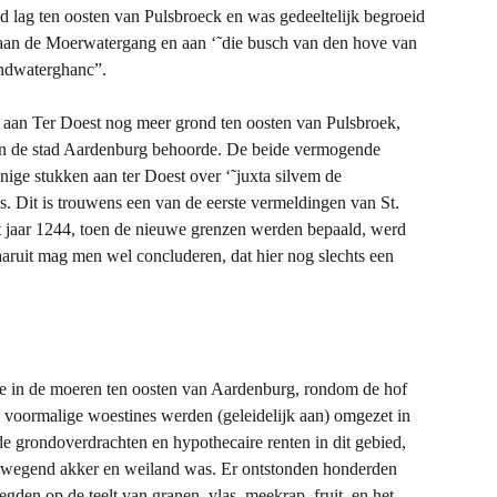
nd lag ten oosten van Pulsbroeck en was gedeeltelijk begroeid
 aan de Moerwatergang en aan ‘˜die busch van den hove van
andwaterghanc”.
ij aan Ter Doest nog meer grond ten oosten van Pulsbroek,
aan de stad Aardenburg behoorde. De beide vermogende
ige stukken aan ter Doest over ‘˜juxta silvem de
s. Dit is trouwens een van de eerste vermeldingen van St.
het jaar 1244, toen de nieuwe grenzen werden bepaald, werd
aruit mag men wel concluderen, dat hier nog slechts
een
ie in de moeren ten oosten van Aardenburg, rondom de hof
 voormalige woestines werden (geleidelijk aan) omgezet in
de grondoverdrachten en hypothecaire renten in dit gebied,
wegend akker en weiland was. Er ontstonden honderden
egden op de teelt van granen, vlas, meekrap, fruit, en het