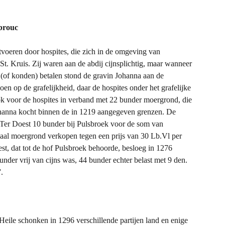
brouc
itvoeren door hospites, die zich in de omgeving van
St. Kruis. Zij waren aan de abdij cijnsplichtig, maar wanneer
n (of konden) betalen stond de gravin Johanna aan de
en op de grafelijkheid, daar de hospites onder het grafelijke
ok voor de hospites in verband met 22 bunder moergrond, die
hanna kocht binnen de in 1219 aangegeven grenzen. De
 Ter Doest 10 bunder bij Pulsbroek voor de som van
chaal moergrond verkopen tegen een prijs van 30 Lb.Vl per
t, dat tot de hof Pulsbroek behoorde, besloeg in 1276
der vrij van cijns was, 44 bunder echter belast met 9 den.
.
Heile schonken in 1296 verschillende partijen land en enige