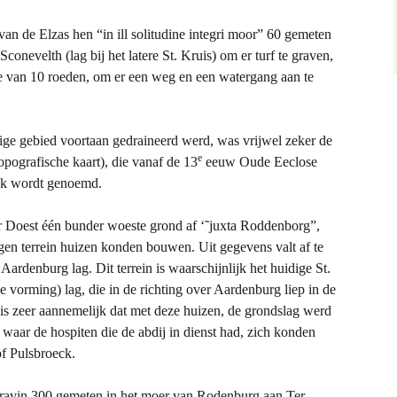
 van de Elzas hen “in ill solitudine integri moor” 60 gemeten
onevelth (lag bij het latere St. Kruis) om er turf te graven,
te van 10 roeden, om er een weg en een watergang aan te
ge gebied voortaan gedraineerd werd, was vrijwel zeker de
e
pografische kaart), die vanaf de 13
eeuw Oude Eeclose
nk wordt genoemd.
r Doest één bunder woeste grond af ‘˜juxta Roddenborg”,
en terrein huizen konden bouwen. Uit gegevens valt af te
Aardenburg lag. Dit terrein is waarschijnlijk het huidige St.
e vorming) lag, die in de richting over Aardenburg liep in de
is zeer aannemelijk dat met deze huizen, de grondslag werd
 waar de hospiten die de abdij in dienst had, zich konden
of Pulsbroeck.
gravin 300 gemeten in het moer van Rodenburg aan Ter