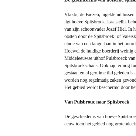
Hiel in L
Vlakbij de Biezen, ingeklemd tussen 
Hiel in W
ligt hoeve Spitsbroek. Laatstelijk b
van zijn schoonvader Jozef Hiel. In 
Hiel Slap
oosten door de Spitsbroek- of Valeis
einde van een lange laan in het noo
Hofstede
Hoewel de huidige boerderij weinig d
Middeleeuwse uithof Pulsbroeck van 
Klein Bra
Spitsbroekschans. Ook zijn er nog f
gestaan en al geruime tijd geleden is
Land van
worden nog regelmatig zaken gevonde
Het gebied wordt beschermd door he
Land va
Van Pulsbrouc naar Spitsbroek
Oorspro
De geschiedenis van hoeve Spitsbroek 
Personal
eeuw toen het gebied nog grotendeel