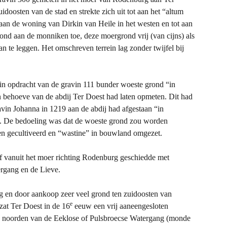
idoosten van de stad en strekte zich uit tot aan het “altum
 aan de woning van Dirkin van Heile in het westen en tot aan
ond aan de monniken toe, deze moergrond vrij (van cijns) als
 te leggen. Het omschreven terrein lag zonder twijfel bij
j in opdracht van de gravin 111 bunder woeste grond “in
 behoeve van de abdij Ter Doest had laten opmeten. Dit had
vin Johanna in 1219 aan de abdij had afgestaan “in
. De bedoeling was dat de woeste grond zou worden
en gecultiveerd en “wastine” in bouwland omgezet.
rf vanuit het moer richting Rodenburg geschiedde met
rgang en de Lieve.
g en door aankoop zeer veel grond ten zuidoosten van
e
at Ter Doest in de 16
eeuw een vrij aaneengesloten
n noorden van de Eeklose of Pulsbroecse Watergang (monde