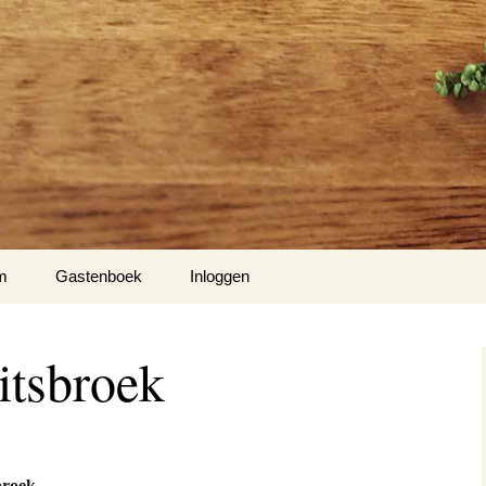
m
Gastenboek
Inloggen
Hiel
itsbroek
m 1
nse Hof te Mespelare
broek