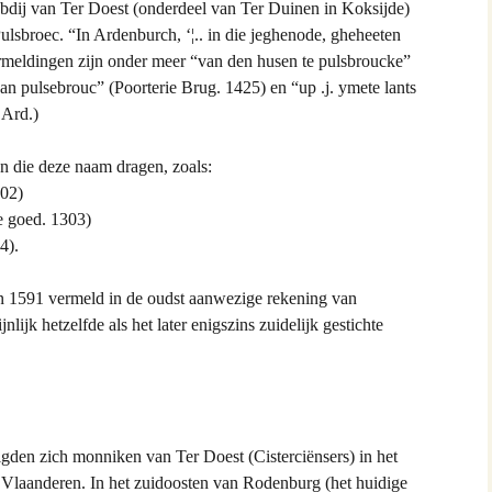
abdij van Ter Doest (onderdeel van Ter Duinen in Koksijde)
nds
ulsbroec. “In Ardenburch, ‘¦.. in die jeghenode, gheheeten
rmeldingen zijn onder meer “van den husen te pulsbroucke”
ster
n pulsebrouc” (Poorterie Brug. 1425) en “up .j. ymete lants
 Ard.)
en die deze naam dragen, zoals:
 Hiel
302)
 goed. 1303)
apens
4).
e St. Omer
in 1591 vermeld in de oudst aanwezige rekening van
ijk hetzelfde als het later enigszins zuidelijk gestichte
taille
gden zich monniken van Ter Doest (Cisterciënsers) in het
Vlaanderen. In het zuidoosten van Rodenburg (het huidige