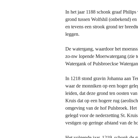
In het jaar 1188 schonk graaf Philips
grond tussen Wolfshil (onbekend) en Sc
en tevens een strook grond ter breed
leggen.
De watergang, waardoor het moerassi
zo-nw lopende Moerwatergang (zie to
Watergank of Pulsbroeckse Waterga
In 1218 stond gravin Johanna aan Te
waar de monniken op een hoger geleg
leiden, dat deze grond ten oosten
van 
Kruis dat op een hogere rug (aeolisch
omgeving van de hof Pulsbroek. Het 
gelegd voor de nederzetting St. Kruis
vestigen op geringe afstand van de h
Het volgende jaar, 1219, schonk de 