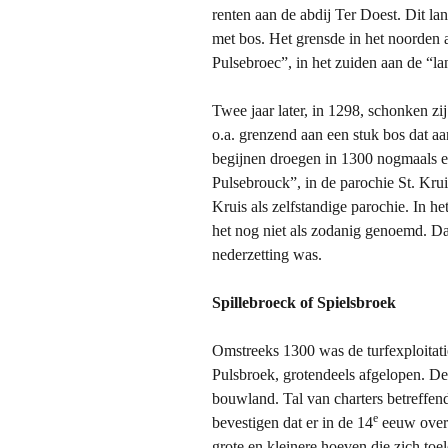
renten aan de abdij Ter Doest. Dit la
met bos. Het grensde in het noorden
Pulsebroec”, in het zuiden aan de “l
Twee jaar later, in 1298, schonken z
o.a. grenzend aan een stuk bos dat 
begijnen droegen in 1300 nogmaals en
Pulsebrouck”, in de parochie St. Krui
Kruis als zelfstandige parochie. In 
het nog niet als zodanig genoemd. Da
nederzetting was.
Spillebroeck of Spielsbroek
Omstreeks 1300 was de turfexploitat
Pulsbroek, grotendeels afgelopen. De
bouwland. Tal van charters betreffen
e
bevestigen dat er in de 14
eeuw over
grote en kleinere hoeven die zich toel