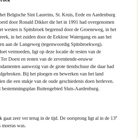
and van Hontenisse
het Belgische Sint Laureins, St. Kruis, Eede en Aardenburg
alschbronn
eboerd door Ronald Dikker die het in 1991 had overgenomen
het westen is Spitsbroek begrensd door de Groeneweg, in het
er
kreek, in het zuiden door de Eeklose Watergang en aan het
rden aan de Langeweg (tegenwoordig Spitsbroekweg).
 Spitsbroeck
oet vermoeden, ligt op deze locatie de resten van de
Ter Doest en resten van de zeventiende-eeuwse
bant
undamenten aanwezig van de grote tiendschuur die daar had
 afgebroken. Bij het ploegen en bewerken van het land
 Hulst
n die een stukje van de oude geschiedenis doen herleven.
t bestemmingsplan Buitengebied Sluis-Aardenburg.
n Waes
ng
e
gaat zeer ver terug in de tijd. De oorsprong ligt al in de 13
ia
s moeras was.