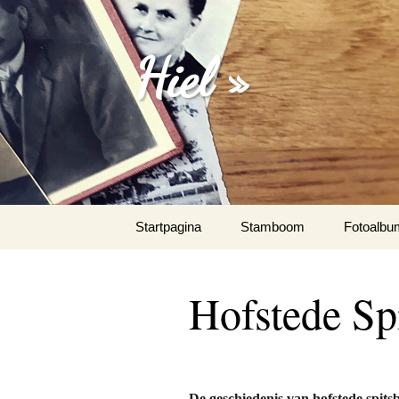
Hiel »
Spring
Startpagina
Stamboom
Fotoalbu
naar
inhoud
Emanuel 
Hofstede Sp
Fotoalbu
Het Spaa
De geschiedenis van hofstede spits