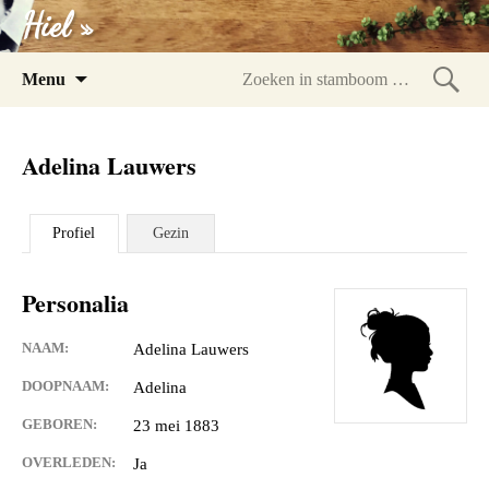
Hiel »
Spring
Menu
naar
Zoeke
inhoud
in
Adelina Lauwers
stam
Profiel
Gezin
Personalia
NAAM:
Adelina Lauwers
DOOPNAAM:
Adelina
GEBOREN:
23 mei 1883
OVERLEDEN:
Ja