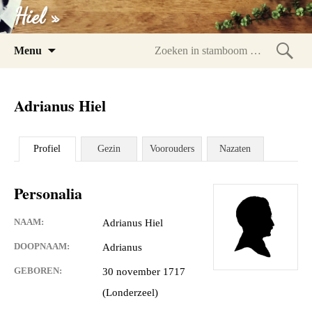
Hiel »
Spring
Menu
naar
Zoeke
inhoud
in
Adrianus Hiel
stam
Profiel
Gezin
Voorouders
Nazaten
Personalia
NAAM:
Adrianus Hiel
DOOPNAAM:
Adrianus
GEBOREN:
30 november 1717
(Londerzeel)