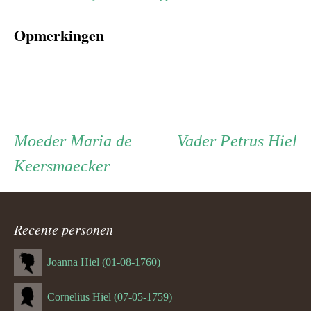
Opmerkingen
Persoon
Moeder
Vader
Moeder
Maria de
Vader
Petrus Hiel
Keersmaecker
ouder
navigatie
Recente personen
Joanna Hiel (01-08-1760)
Cornelius Hiel (07-05-1759)