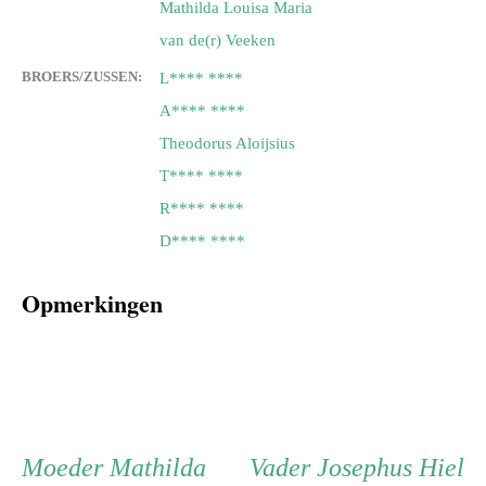
Mathilda Louisa Maria
van de(r) Veeken
BROERS/ZUSSEN:
L**** ****
A**** ****
Theodorus Aloijsius
T**** ****
R**** ****
D**** ****
Opmerkingen
Persoon
Moeder
Vader
Moeder
Mathilda
Vader
Josephus Hiel