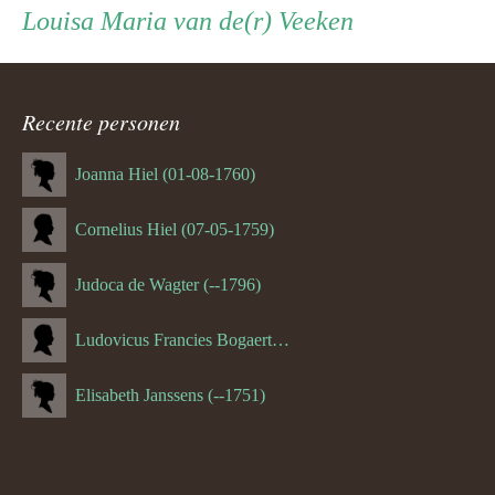
Louisa Maria van de(r) Veeken
ouder
navigatie
Recente personen
Joanna Hiel (01-08-1760)
Cornelius Hiel (07-05-1759)
Judoca de Wagter (--1796)
Ludovicus Francies Bogaert (--1825)
Elisabeth Janssens (--1751)