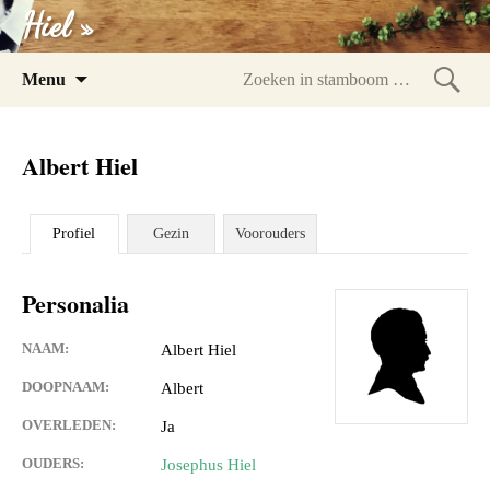
Hiel »
Spring
Menu
naar
Zoeke
inhoud
in
Albert Hiel
stam
Profiel
Gezin
Voorouders
Personalia
NAAM:
Albert Hiel
DOOPNAAM:
Albert
OVERLEDEN:
Ja
OUDERS:
Josephus Hiel