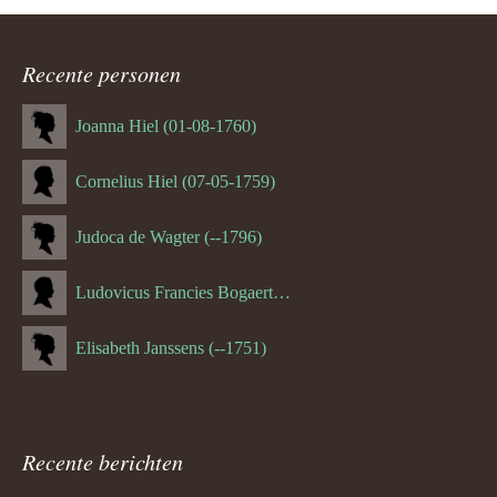
ouder
navigatie
Recente personen
Joanna Hiel (01-08-1760)
Cornelius Hiel (07-05-1759)
Judoca de Wagter (--1796)
Ludovicus Francies Bogaert (--1825)
Elisabeth Janssens (--1751)
Recente berichten