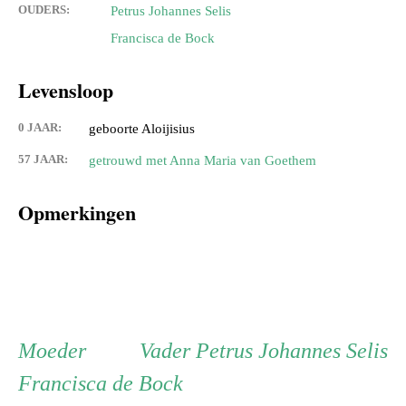
OUDERS:
Petrus Johannes Selis
Francisca de Bock
Levensloop
0 JAAR:
geboorte Aloijisius
57 JAAR:
getrouwd met Anna Maria van Goethem
Opmerkingen
Persoon
Moeder
Vader
Moeder
Vader
Petrus Johannes Selis
Francisca de Bock