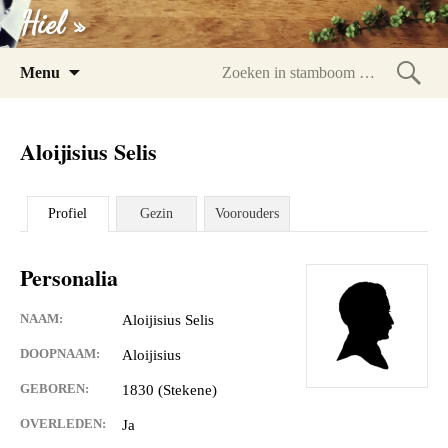
Hiel »
Spring
Menu
naar
Zoeke
inhoud
in
Aloijisius Selis
stam
Profiel
Gezin
Voorouders
Personalia
NAAM:
Aloijisius Selis
DOOPNAAM:
Aloijisius
GEBOREN:
1830 (Stekene)
OVERLEDEN:
Ja