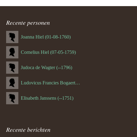
ouder
navigatie
Recente personen
Joanna Hiel (01-08-1760)
Cornelius Hiel (07-05-1759)
Judoca de Wagter (--1796)
Ludovicus Francies Bogaert (--1825)
Elisabeth Janssens (--1751)
Recente berichten