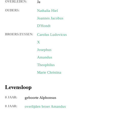
OVERLEDEN:
Ja
OUDERS:
Nathalia Hiel
Joannes Jacobus
D'Hondt
BROERS/ZUSSEN:
Carolus Ludovicus
X
Josephus
Amandus
Theophilus
Marie Christina
Levensloop
0 JAAR:
geboorte Alphonsus
0 JAAR:
overlijden broer Amandus