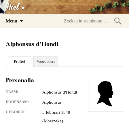
Hiel »
Spring
Menu
naar
Zoeke
inhoud
in
Alphonsus d’Hondt
stam
Profiel
Voorouders
Personalia
NAAM:
Alphonsus d'Hondt
DOOPNAAM:
Alphonsus
GEBOREN:
3 februari 1849
(Moerzeke)