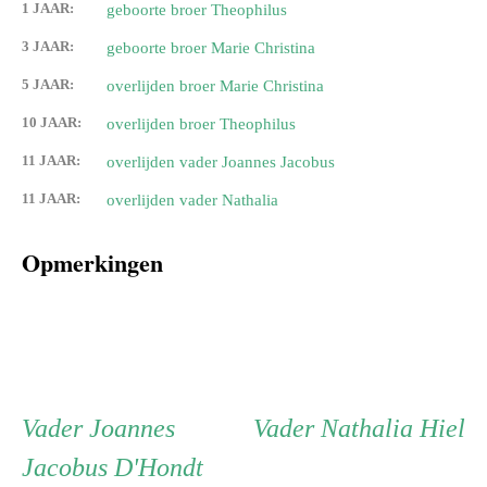
1 JAAR:
geboorte broer Theophilus
3 JAAR:
geboorte broer Marie Christina
5 JAAR:
overlijden broer Marie Christina
10 JAAR:
overlijden broer Theophilus
11 JAAR:
overlijden vader Joannes Jacobus
11 JAAR:
overlijden vader Nathalia
Opmerkingen
Persoon
Vader
Vader
Vader
Joannes
Vader
Nathalia Hiel
Jacobus D'Hondt