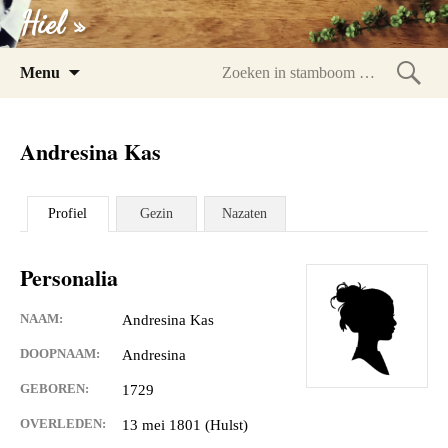
Hiel »
Spring
Menu
naar
Zoeke
inhoud
in
Andresina Kas
stam
Profiel
Gezin
Nazaten
Personalia
NAAM:
Andresina Kas
DOOPNAAM:
Andresina
GEBOREN:
1729
OVERLEDEN:
13 mei 1801 (Hulst)