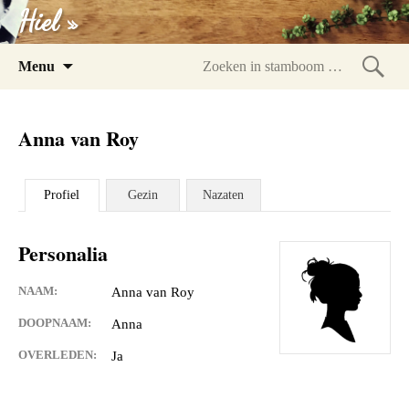
Hiel »
Spring
Menu
naar
Zoeke
inhoud
in
Anna van Roy
stam
Profiel
Gezin
Nazaten
Personalia
NAAM:
Anna van Roy
DOOPNAAM:
Anna
OVERLEDEN:
Ja