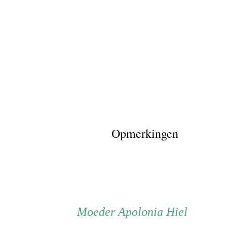
Sint Ama
Waasmun
Dirk Hiel
Alexander
Familiew
Opmerkingen
Tak Hiell
Willem Ba
Persoon
Moeder
Moeder
Apolonia Hiel