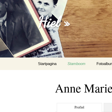
Hiel »
Spring
Startpagina
Stamboom
Fotoalbu
naar
inhoud
Emanuel 
Anne Marie
Fotoalbu
Het Spaa
Profiel