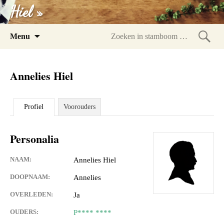
Hiel »
Spring
Menu
naar
Zoeke
inhoud
in
Annelies Hiel
stam
Profiel
Voorouders
Personalia
NAAM:
Annelies Hiel
DOOPNAAM:
Annelies
OVERLEDEN:
Ja
OUDERS:
P**** ****