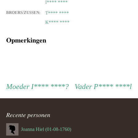
I**** ****
BROERS/ZUSSEN:
T**** ****
K**** ****
Opmerkingen
Persoon
Moeder
Vader
Moeder
I**** ****?
Vader
P**** ****l
ouder
Recente personen
navigatie
Joanna Hiel (01-08-1760)