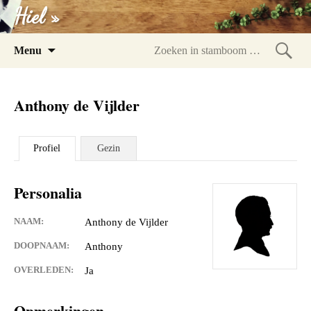
Hiel »
Spring
Menu
naar
Zoeke
inhoud
in
Anthony de Vijlder
stam
Profiel
Gezin
Personalia
NAAM:
Anthony de Vijlder
DOOPNAAM:
Anthony
OVERLEDEN:
Ja
Opmerkingen