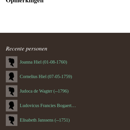
Recente personen
Joanna Hiel (01-08-1760)
Cornelius Hiel (07-05-1759)
Judoca de Wagter (--1796)
Ludovicus Francies Bogaert (--1825)
Elisabeth Janssens (--1751)