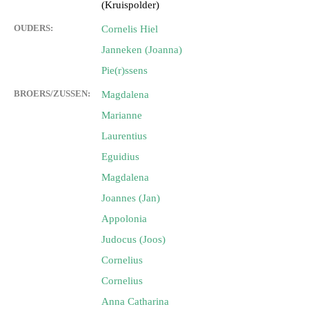
(Kruispolder)
OUDERS:
Cornelis Hiel
Janneken (Joanna)
Pie(r)ssens
BROERS/ZUSSEN:
Magdalena
Marianne
Laurentius
Eguidius
Magdalena
Joannes (Jan)
Appolonia
Judocus (Joos)
Cornelius
Cornelius
Anna Catharina