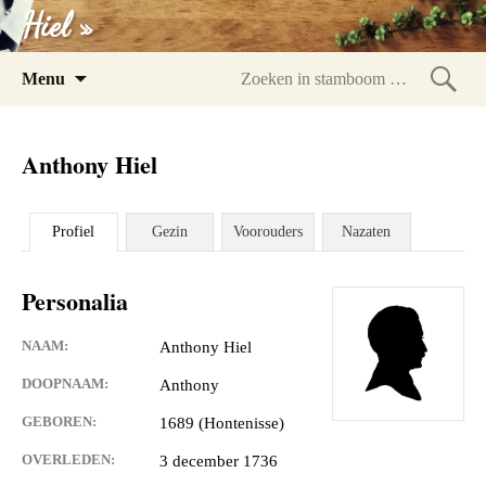
Hiel »
Spring
Menu
naar
Zoeke
inhoud
in
Anthony Hiel
stam
Profiel
Gezin
Voorouders
Nazaten
Personalia
NAAM:
Anthony Hiel
DOOPNAAM:
Anthony
GEBOREN:
1689 (Hontenisse)
OVERLEDEN:
3 december 1736