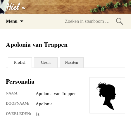
Hiel »
Spring
Menu
naar
Zoeke
inhoud
in
Apolonia van Trappen
stam
Profiel
Gezin
Nazaten
Personalia
NAAM:
Apolonia van Trappen
DOOPNAAM:
Apolonia
OVERLEDEN:
Ja