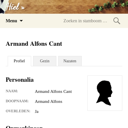
Hiel »
Spring
Menu
naar
Zoeke
inhoud
in
Armand Alfons Cant
stam
Profiel
Gezin
Nazaten
Personalia
NAAM:
Armand Alfons Cant
DOOPNAAM:
Armand Alfons
OVERLEDEN:
Ja
Opmerkingen