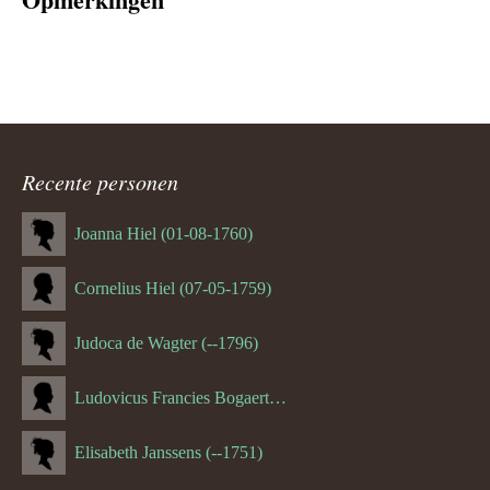
Recente personen
Joanna Hiel (01-08-1760)
Cornelius Hiel (07-05-1759)
Judoca de Wagter (--1796)
Ludovicus Francies Bogaert (--1825)
Elisabeth Janssens (--1751)