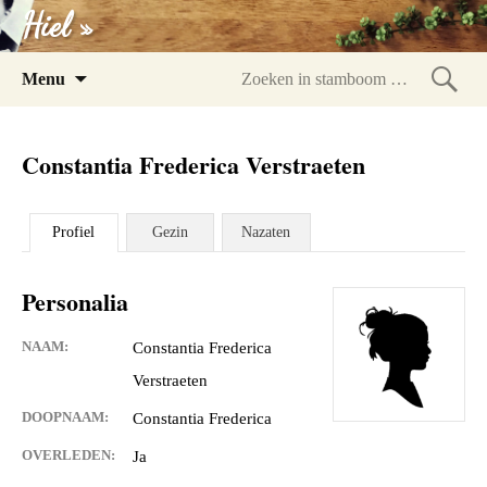
Hiel »
Spring
Menu
naar
Zoeke
inhoud
in
Constantia Frederica Verstraeten
stam
Profiel
Gezin
Nazaten
Personalia
NAAM:
Constantia Frederica
Verstraeten
DOOPNAAM:
Constantia Frederica
OVERLEDEN:
Ja