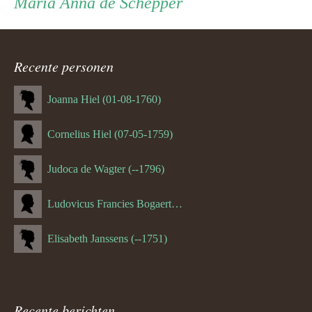
Maria Anna de Schepper
ouder
navigatie
Recente personen
Joanna Hiel (01-08-1760)
Cornelius Hiel (07-05-1759)
Judoca de Wagter (--1796)
Ludovicus Francies Bogaert (--1825)
Elisabeth Janssens (--1751)
Recente berichten