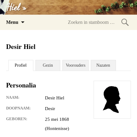
Hiel »
Spring
Menu
naar
Zoeke
inhoud
in
Desir Hiel
stam
Profiel
Gezin
Voorouders
Nazaten
Personalia
NAAM:
Desir Hiel
DOOPNAAM:
Desir
GEBOREN:
25 mei 1868
(Hontenisse)