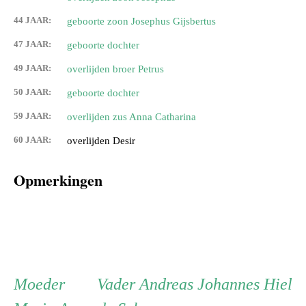
44 JAAR:
geboorte zoon Josephus Gijsbertus
47 JAAR:
geboorte dochter
49 JAAR:
overlijden broer Petrus
50 JAAR:
geboorte dochter
59 JAAR:
overlijden zus Anna Catharina
60 JAAR:
overlijden Desir
Opmerkingen
Persoon
Moeder
Vader
Moeder
Vader
Andreas Johannes Hiel