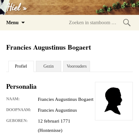
Hiel »
Spring
Menu
naar
Zoeke
inhoud
in
Francies Augustinus Bogaert
stam
Profiel
Gezin
Voorouders
Personalia
NAAM:
Francies Augustinus Bogaert
DOOPNAAM:
Francies Augustinus
GEBOREN:
12 februari 1771
(Hontenisse)