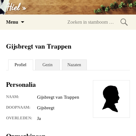
Hiel »
Spring
Menu
naar
Zoeke
inhoud
in
Gijsbregt van Trappen
stam
Profiel
Gezin
Nazaten
Personalia
NAAM:
Gijsbregt van Trappen
DOOPNAAM:
Gijsbregt
OVERLEDEN:
Ja
Opmerkingen