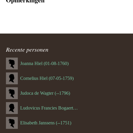
Recente personen
Joanna Hiel (01-08-1760)
Cornelius Hiel (07-05-1759)
Judoca de Wagter (--1796)
Ludovicus Francies Bogaert (--1825)
Elisabeth Janssens (--1751)