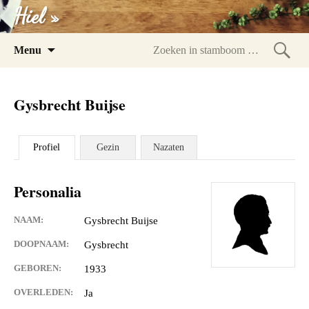
Hiel »
Spring
Menu
naar
Zoeke
inhoud
in
Gysbrecht Buijse
stam
Profiel
Gezin
Nazaten
Personalia
NAAM:
Gysbrecht Buijse
DOOPNAAM:
Gysbrecht
GEBOREN:
1933
OVERLEDEN:
Ja