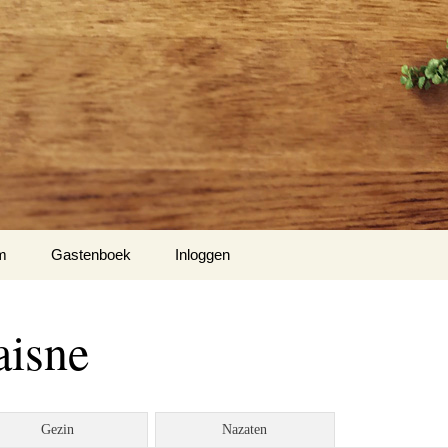
m
Gastenboek
Inloggen
Hiel
aisne
m 1
nse Hof te Mespelare
Gezin
Nazaten