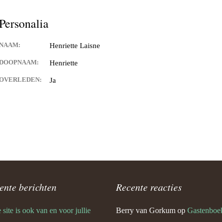
and van Hontenisse
Personalia
alschbronn
NAAM:
Henriette Laisne
er
DOOPNAAM:
Henriette
 Spitsbroeck
OVERLEDEN:
Ja
bant
 Hulst
n Waes
ng
ente berichten
Recente reacties
ia
site is ook van en voor jullie
Berry van Gorkum
op
Gastenboe