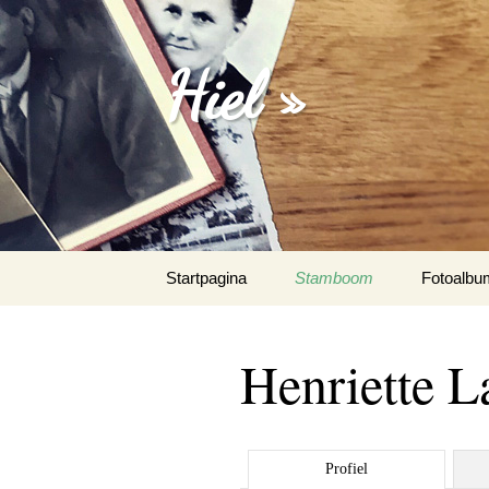
Hiel »
Spring
Startpagina
Stamboom
Fotoalbu
naar
inhoud
Emanuel 
Henriette L
Fotoalbu
Het Spaa
Profiel