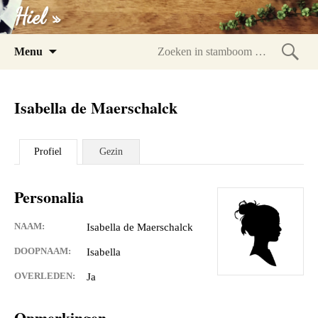
Hiel »
Spring
Menu
naar
Zoeke
inhoud
in
Isabella de Maerschalck
stam
Profiel
Gezin
Personalia
NAAM:
Isabella de Maerschalck
DOOPNAAM:
Isabella
OVERLEDEN:
Ja
Opmerkingen