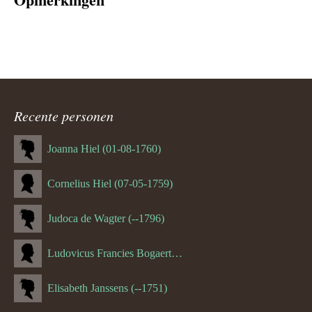
Recente personen
Joanna Hiel (01-08-1760)
Cornelius Hiel (07-05-1759)
Judoca de Wagter (--1796)
Ludovicus Francies Bogaert (--1825)
Elisabeth Janssens (--1751)