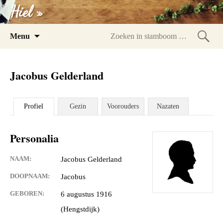
Hiel »
Spring
Menu
naar
Zoeke
inhoud
in
Jacobus Gelderland
stam
Profiel
Gezin
Voorouders
Nazaten
Personalia
NAAM:
Jacobus Gelderland
DOOPNAAM:
Jacobus
GEBOREN:
6 augustus 1916
(Hengstdijk)