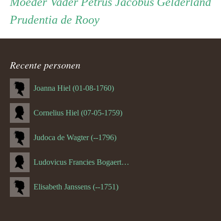
Persoon
Moeder
Vader
Moeder
Vader
Petrus Jacobus Gelderland
Prudentia de Rooy
ouder
navigatie
Recente personen
Joanna Hiel (01-08-1760)
Cornelius Hiel (07-05-1759)
Judoca de Wagter (--1796)
Ludovicus Francies Bogaert (--1825)
Elisabeth Janssens (--1751)