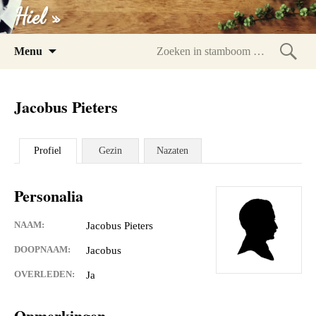
Hiel »
Spring
Menu
naar
Zoeke
inhoud
in
Jacobus Pieters
stam
Profiel
Gezin
Nazaten
Personalia
NAAM:
Jacobus Pieters
DOOPNAAM:
Jacobus
OVERLEDEN:
Ja
Opmerkingen