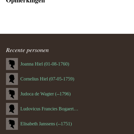
Recente personen
Joanna Hiel (01-08-1760)
Cornelius Hiel (07-05-1759)
Judoca de Wagter (--1796)
Ludovicus Francies Bogaert (--1825)
Elisabeth Janssens (--1751)