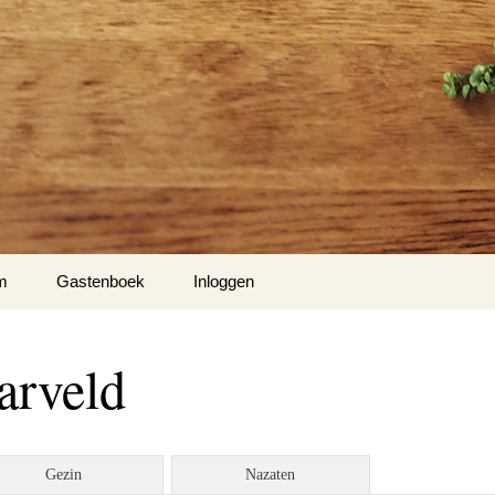
m
Gastenboek
Inloggen
Hiel
arveld
m 1
nse Hof te Mespelare
Gezin
Nazaten