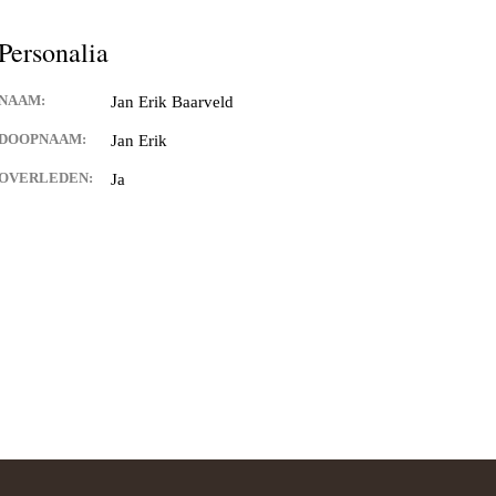
and van Hontenisse
Personalia
alschbronn
NAAM:
Jan Erik Baarveld
er
DOOPNAAM:
Jan Erik
 Spitsbroeck
OVERLEDEN:
Ja
bant
 Hulst
n Waes
ng
ia