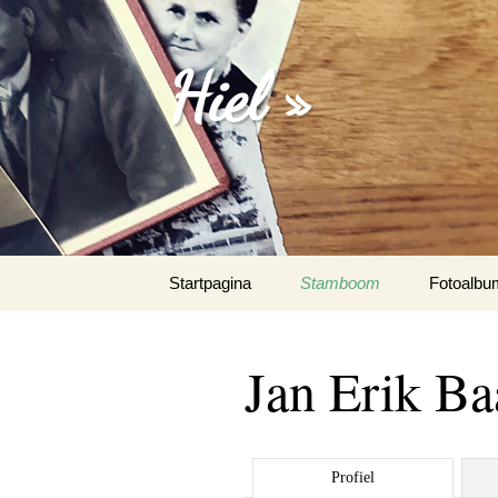
Hiel »
Spring
Startpagina
Stamboom
Fotoalbu
naar
inhoud
Emanuel 
Jan Erik Ba
Fotoalbu
Het Spaa
Profiel