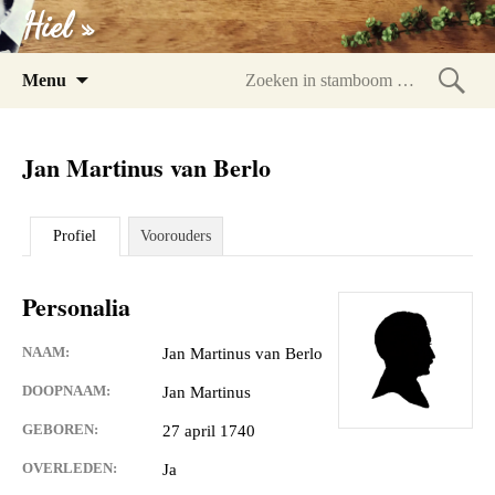
Hiel »
Spring
Menu
naar
Zoeke
inhoud
in
Jan Martinus van Berlo
stam
Profiel
Voorouders
Personalia
NAAM:
Jan Martinus van Berlo
DOOPNAAM:
Jan Martinus
GEBOREN:
27 april 1740
OVERLEDEN:
Ja