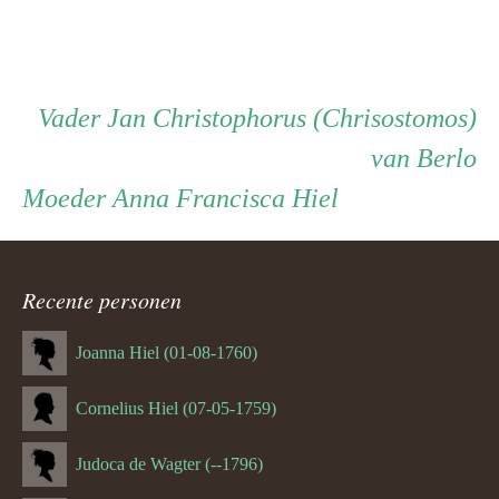
Persoon
Vader
Vader
Jan Christophorus (Chrisostomos)
van Berlo
ouder
Moeder
Moeder
Anna Francisca Hiel
navigatie
Recente personen
Joanna Hiel (01-08-1760)
Cornelius Hiel (07-05-1759)
Judoca de Wagter (--1796)