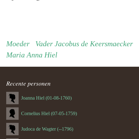
Persoon
Moeder
Vader
Moeder
Vader
Jacobus de Keersmaecker
Maria Anna Hiel
ouder
navigatie
Recente personen
Joanna Hiel (01-08-1760)
Cornelius Hiel (07-05-1759)
Judoca de Wagter (--1796)