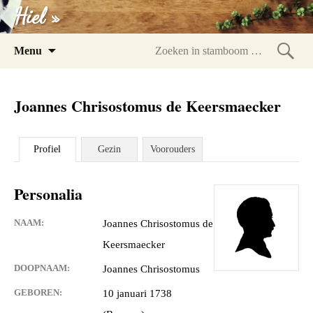
Hiel »
Spring
Menu
naar
Zoeke
inhoud
in
Joannes Chrisostomus de Keersmaecker
stam
Profiel
Gezin
Voorouders
Personalia
NAAM:
Joannes Chrisostomus de
Keersmaecker
DOOPNAAM:
Joannes Chrisostomus
GEBOREN:
10 januari 1738