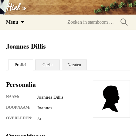
Hiel »
Spring
Menu
naar
Zoeke
inhoud
in
Joannes Dillis
stam
Profiel
Gezin
Nazaten
Personalia
NAAM:
Joannes Dillis
DOOPNAAM:
Joannes
OVERLEDEN:
Ja
Opmerkingen