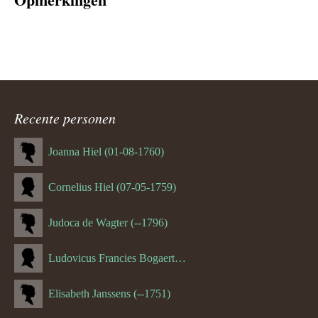
Recente personen
Joanna Hiel (01-08-1760)
Cornelius Hiel (07-05-1759)
Judoca de Wagter (--1796)
Ludovicus Francies Bogaert (--1825)
Elisabeth Janssens (--1751)