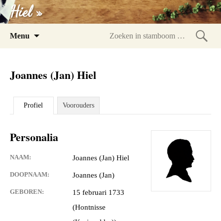
Hiel »
Spring
Menu
naar
Zoeke
inhoud
in
Joannes (Jan) Hiel
stam
Profiel
Voorouders
Personalia
NAAM:
Joannes (Jan) Hiel
DOOPNAAM:
Joannes (Jan)
GEBOREN:
15 februari 1733
(Hontnisse