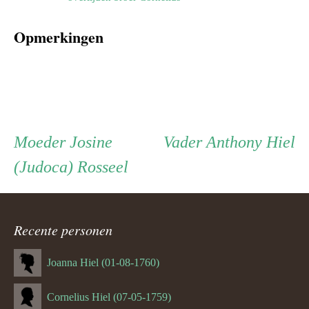
Opmerkingen
Persoon
Moeder
Vader
Moeder
Josine
Vader
Anthony Hiel
(Judoca) Rosseel
ouder
navigatie
Recente personen
Joanna Hiel (01-08-1760)
Cornelius Hiel (07-05-1759)