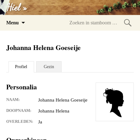
Hiel »
Spring
Menu
naar
Zoeke
inhoud
in
Johanna Helena Goeseije
stam
Profiel
Gezin
Personalia
NAAM:
Johanna Helena Goeseije
DOOPNAAM:
Johanna Helena
OVERLEDEN:
Ja
Opmerkingen