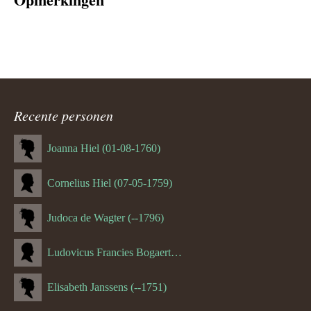
Recente personen
Joanna Hiel (01-08-1760)
Cornelius Hiel (07-05-1759)
Judoca de Wagter (--1796)
Ludovicus Francies Bogaert (--1825)
Elisabeth Janssens (--1751)