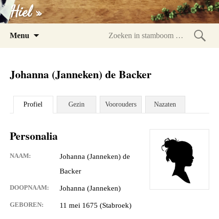
Hiel »
Spring
Menu
naar
Zoeke
inhoud
in
Johanna (Janneken) de Backer
stam
Profiel
Gezin
Voorouders
Nazaten
Personalia
NAAM:
Johanna (Janneken) de
Backer
DOOPNAAM:
Johanna (Janneken)
GEBOREN:
11 mei 1675 (Stabroek)