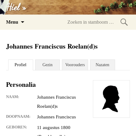
Hiel »
Spring
Menu
naar
Zoeke
inhoud
in
Johannes Franciscus Roelan(d)s
stam
Profiel
Gezin
Voorouders
Nazaten
Personalia
NAAM:
Johannes Franciscus
Roelan(d)s
DOOPNAAM:
Johannes Franciscus
GEBOREN:
11 augustus 1800