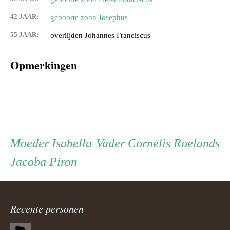
42 JAAR:
geboorte zoon Josephus
55 JAAR:
overlijden Johannes Franciscus
Opmerkingen
Persoon
Moeder
Vader
Moeder
Isabella
Vader
Cornelis Roelands
Jacoba Piron
ouder
navigatie
Recente personen