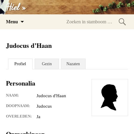
Hiel »
Spring
Menu
naar
Zoeke
inhoud
in
Judocus d’Haan
stam
Profiel
Gezin
Nazaten
Personalia
NAAM:
Judocus d'Haan
DOOPNAAM:
Judocus
OVERLEDEN:
Ja
Opmerkingen