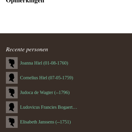
Recente personen
Joanna Hiel (01-08-1760)
Cornelius Hiel (07-05-1759)
Judoca de Wagter (--1796)
Ludovicus Francies Bogaert (--1825)
Elisabeth Janssens (--1751)