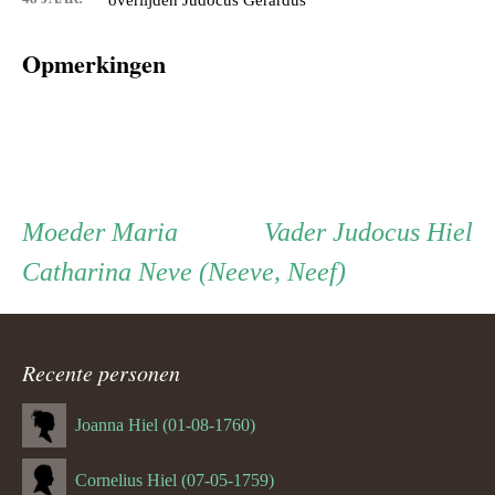
overlijden Judocus Gerardus
Opmerkingen
Persoon
Moeder
Vader
Moeder
Maria
Vader
Judocus Hiel
Catharina Neve (Neeve, Neef)
ouder
navigatie
Recente personen
Joanna Hiel (01-08-1760)
Cornelius Hiel (07-05-1759)