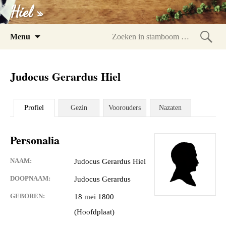
Hiel »
Spring
Menu
naar
Zoeke
inhoud
in
Judocus Gerardus Hiel
stam
Profiel
Gezin
Voorouders
Nazaten
Personalia
NAAM:
Judocus Gerardus Hiel
DOOPNAAM:
Judocus Gerardus
GEBOREN:
18 mei 1800
(Hoofdplaat)