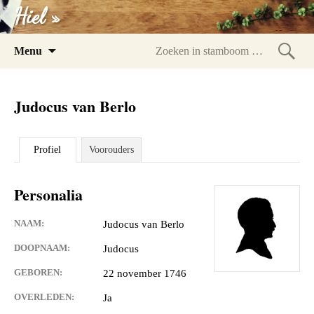
Hiel »
Spring
Menu
naar
Zoeke
inhoud
in
Judocus van Berlo
stam
Profiel
Voorouders
Personalia
NAAM:
Judocus van Berlo
DOOPNAAM:
Judocus
GEBOREN:
22 november 1746
OVERLEDEN:
Ja