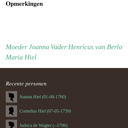
Opmerkingen
Persoon
Moeder
Vader
Moeder
Joanna
Vader
Henricus van Berlo
Maria Hiel
ouder
navigatie
Recente personen
Joanna Hiel (01-08-1760)
Cornelius Hiel (07-05-1759)
Judoca de Wagter (--1796)