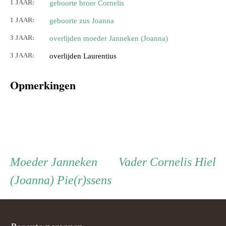
1 JAAR:
geboorte broer Cornelis
1 JAAR:
geboorte zus Joanna
3 JAAR:
overlijden moeder Janneken (Joanna)
3 JAAR:
overlijden Laurentius
Opmerkingen
Persoon
Moeder
Vader
Moeder
Janneken
Vader
Cornelis Hiel
(Joanna) Pie(r)ssens
ouder
Recente personen