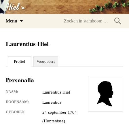
Hiel »
Spring
Menu
naar
Zoeke
inhoud
in
Laurentius Hiel
stam
Profiel
Voorouders
Personalia
NAAM:
Laurentius Hiel
DOOPNAAM:
Laurentius
GEBOREN:
24 september 1704
(Hontenisse)