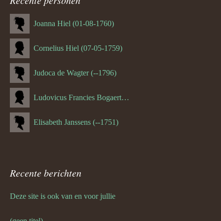
navigatie
Joanna Hiel (01-08-1760)
Cornelius Hiel (07-05-1759)
Judoca de Wagter (--1796)
Ludovicus Francies Bogaert (--1825)
Elisabeth Janssens (--1751)
Recente berichten
Deze site is ook van en voor jullie
(geen titel)