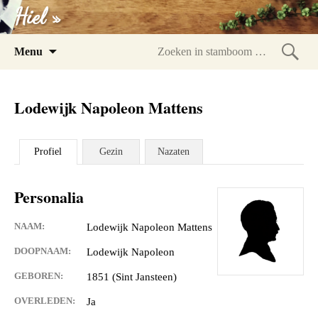
Hiel »
Spring
Menu
naar
Zoeke
inhoud
in
Lodewijk Napoleon Mattens
stam
Profiel
Gezin
Nazaten
Personalia
NAAM:
Lodewijk Napoleon Mattens
DOOPNAAM:
Lodewijk Napoleon
GEBOREN:
1851 (Sint Jansteen)
OVERLEDEN:
Ja