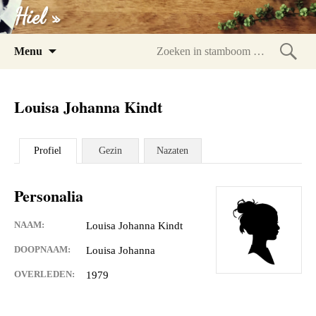
Hiel »
Spring
Menu
naar
Zoeke
inhoud
in
Louisa Johanna Kindt
stam
Profiel
Gezin
Nazaten
Personalia
NAAM:
Louisa Johanna Kindt
DOOPNAAM:
Louisa Johanna
OVERLEDEN:
1979