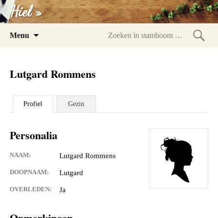
Hiel »
Spring
Menu
naar
Zoeke
inhoud
in
Lutgard Rommens
stam
Profiel
Gezin
Personalia
NAAM:
Lutgard Rommens
DOOPNAAM:
Lutgard
OVERLEDEN:
Ja
Opmerkingen