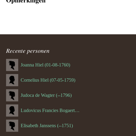
Recente personen
Joanna Hiel (01-08-1760)
Cornelius Hiel (07-05-1759)
Judoca de Wagter (--1796)
Ludovicus Francies Bogaert (--1825)
Elisabeth Janssens (--1751)