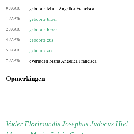
0 JAAR:
geboorte Maria Angelica Francisca
1 JAAR:
geboorte broer
2 JAAR:
geboorte broer
4 JAAR:
geboorte zus
5 JAAR:
geboorte zus
7 JAAR:
overlijden Maria Angelica Francisca
Opmerkingen
Persoon
Vader
Vader
Florimundis Josephus Judocus Hiel