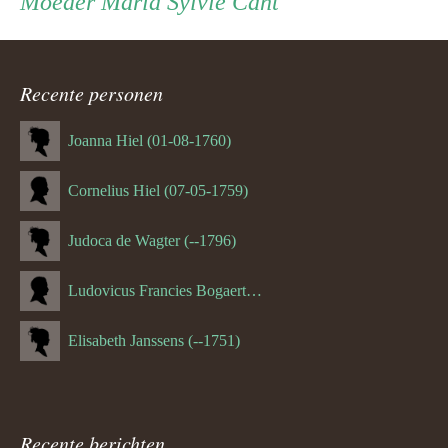
Moeder
Moeder
Maria Sylvie Cant
ouder
navigatie
Recente personen
Joanna Hiel (01-08-1760)
Cornelius Hiel (07-05-1759)
Judoca de Wagter (--1796)
Ludovicus Francies Bogaert (--1825)
Elisabeth Janssens (--1751)
Recente berichten