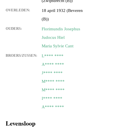
(Zwijndrecht (B))
OVERLEDEN:
18 april 1932 (Beveren
(B))
OUDERS:
Florimundis Josephus
Judocus Hiel
Maria Sylvie Cant
BROERS/ZUSSEN:
L**** ****
A**** ****
J**** ****
M**** ****
M**** ****
I**** ****
A**** ****
Levensloop