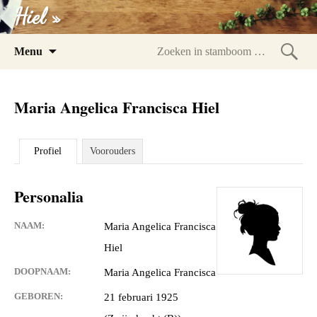
Hiel »
Spring
Menu
naar
Zoeke
inhoud
in
Maria Angelica Francisca Hiel
stam
Profiel
Voorouders
Personalia
NAAM:
Maria Angelica Francisca
Hiel
DOOPNAAM:
Maria Angelica Francisca
GEBOREN:
21 februari 1925