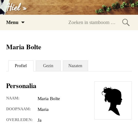
Hiel »
Spring
Menu
naar
Zoeke
inhoud
in
Maria Bolte
stam
Profiel
Gezin
Nazaten
Personalia
NAAM:
Maria Bolte
DOOPNAAM:
Maria
OVERLEDEN:
Ja