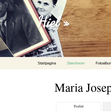
Hiel »
Spring
Startpagina
Stamboom
Fotoalbu
naar
inhoud
Emanuel 
Maria Jose
Fotoalbu
Het Spaa
Profiel