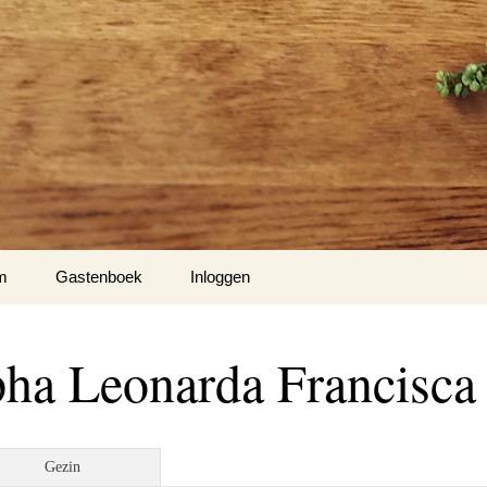
m
Gastenboek
Inloggen
Hiel
pha Leonarda Francisca
m 1
nse Hof te Mespelare
Gezin