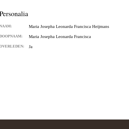
and van Hontenisse
Personalia
alschbronn
NAAM:
Maria Josepha Leonarda Francisca Heijmans
er
DOOPNAAM:
Maria Josepha Leonarda Francisca
 Spitsbroeck
OVERLEDEN:
Ja
bant
 Hulst
n Waes
ng
ia